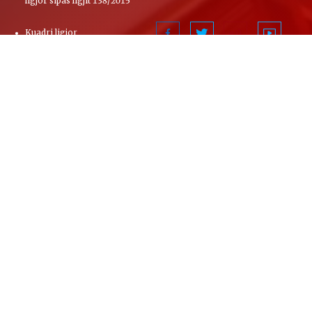
ligjor sipas ligjit 138/2015
Kuadri ligjor
Kushtetuta
Rregullorja e Kuvendit të
Republikës së Shqipërisë
Kodi zgjedhor
Ligji për statusin e deputetit
Ligji për komisionet hetimore
Ligji për marrëveshjet
ndërkombëtare
Ligji për Qendrën e Botimeve
Zyrtare
LIGJ Nr. 15 2015 PËR ROLIN E
KUVENDIT NË PROCESIN E
INTEGRIMIT TË REPUBLIKËS
SË SHQIPËRISË NË
BASHKIMIN EUROPIAN
Ligj Nr. 77-2025 PËR DISA
NDRYSHIME DHE SHTESA NË
LIGJIN NR. 15-2015 PËR