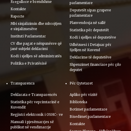
Rregullore e brendshme
parlamentare
Kontakte
Deputetët sipas grupeve
parlamentare
Raporte
Planvendosja në sallë
Mbi sinjalizimin dhe mbrojtjen
e sinjalizuesëve
Statistika për deputetët
Instituti Parlamentar
Kodi i sjelljes së deputetëve
CV dhe pagat e nënpunësve që
Udhëzuesi i Detajuar për
janë subjekt deklarimi
Sjelljen në Kuvend
Kodi i sjelljes së administratës
Deklarime të deputetëve
Politika e Privatësisë
Shpenzimet financiare për çdo
deputet
Transparenca
Për Qytetaret
Deklarata e Transparencës
Apliko për vizitë
Statistika për veprimtarinë e
Biblioteka
Kuvendit
Botimet parlamentare
Regjistri elektronik i OSHC- ve
Bisedimet parlamentare
Manuali i pjesëmarrjes së
Kontakte
publikut në vendimarrje