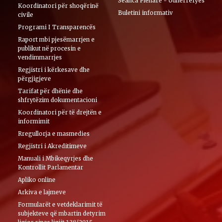
Seanca Plenare - Udhërrëfyes
Koordinatori për shoqërinë
Buletini informativ
civile
Programi I Transparencës
Raport mbi pjesëmarrjen e
publikut në procesin e
vendimmarrjes
Regjistri i kërkesave dhe
përgjigjeve
Tarifat për dhënie dhe
shfrytëzim dokumentacioni
Koordinatori për të drejtën e
informimit
Rregullorja e masmedies
Regjistri i Akreditimeve
Manuali i Mbikeqyrjes dhe
Kontrollit Parlamentar
Apliko online
Arkiva e lajmeve
Formularët e vetdeklarimit të
subjekteve që mbartin detyrim