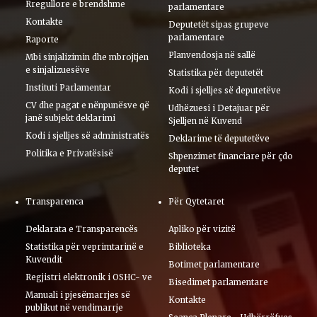
Rregullore e brendshme
parlamentare
Kontakte
Deputetët sipas grupeve
parlamentare
Raporte
Planvendosja në sallë
Mbi sinjalizimin dhe mbrojtjen
e sinjalizuesëve
Statistika për deputetët
Instituti Parlamentar
Kodi i sjelljes së deputetëve
CV dhe pagat e nënpunësve që
Udhëzuesi i Detajuar për
janë subjekt deklarimi
Sjelljen në Kuvend
Kodi i sjelljes së administratës
Deklarime të deputetëve
Politika e Privatësisë
Shpenzimet financiare për çdo
deputet
Transparenca
Për Qytetaret
Deklarata e Transparencës
Apliko për vizitë
Statistika për veprimtarinë e
Biblioteka
Kuvendit
Botimet parlamentare
Regjistri elektronik i OSHC- ve
Bisedimet parlamentare
Manuali i pjesëmarrjes së
Kontakte
publikut në vendimarrje