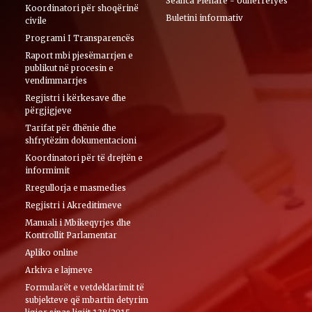
Seanca Plenare - Udhërrëfyes
Koordinatori për shoqërinë
Buletini informativ
civile
Programi I Transparencës
Raport mbi pjesëmarrjen e
publikut në procesin e
vendimmarrjes
Regjistri i kërkesave dhe
përgjigjeve
Tarifat për dhënie dhe
shfrytëzim dokumentacioni
Koordinatori për të drejtën e
informimit
Rregullorja e masmedies
Regjistri i Akreditimeve
Manuali i Mbikeqyrjes dhe
Kontrollit Parlamentar
Apliko online
Arkiva e lajmeve
Formularët e vetdeklarimit të
subjekteve që mbartin detyrim