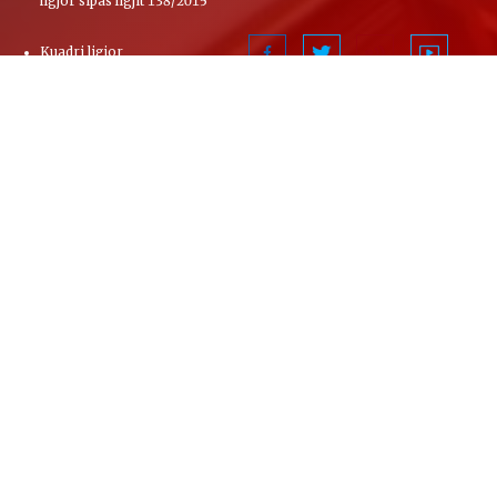
ligjor sipas ligjit 138/2015
Kuadri ligjor
Kushtetuta
Rregullorja e Kuvendit të
Republikës së Shqipërisë
Kodi zgjedhor
Ligji për statusin e deputetit
Ligji për komisionet hetimore
Ligji për marrëveshjet
ndërkombëtare
Ligji për Qendrën e Botimeve
Zyrtare
LIGJ Nr. 15 2015 PËR ROLIN E
KUVENDIT NË PROCESIN E
INTEGRIMIT TË REPUBLIKËS
SË SHQIPËRISË NË
BASHKIMIN EUROPIAN
Ligj Nr. 77-2025 PËR DISA
NDRYSHIME DHE SHTESA NË
LIGJIN NR. 15-2015 PËR