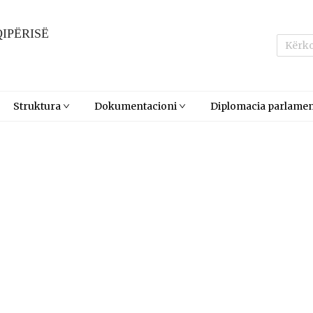
IPËRISË
Struktura
Dokumentacioni
Diplomacia parlamen