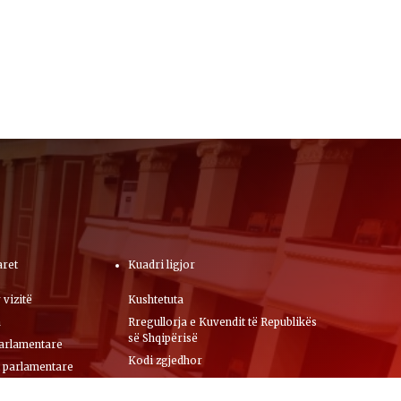
aret
Kuadri ligjor
 vizitë
Kushtetuta
a
Rregullorja e Kuvendit të Republikës
së Shqipërisë
arlamentare
Kodi zgjedhor
 parlamentare
Ligji për statusin e deputetit