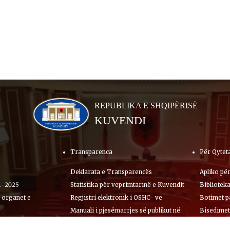
REPUBLIKA E SHQIPËRISË
KUVENDI
Transparenca
Për Qytet
Deklarata e Transparencës
Apliko për
1-2025
Statistika për veprimtarinë e Kuvendit
Bibliotek
 organet e
Regjistri elektronik i OSHC- ve
Botimet p
Manuali i pjesëmarrjes së publikut në
Bisedimet
ntare
vendimarrje
Kontakte