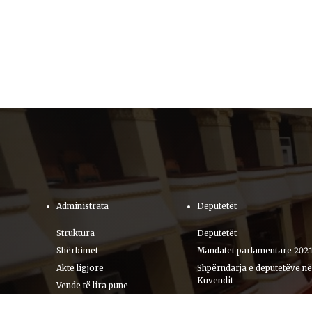
Administrata
Deputetët
Struktura
Deputetët
Shërbimet
Mandatet parlamentare 202
Akte ligjore
Shpërndarja e deputetëve në
Kuvendit
Vende të lira pune
Kryesitë e grupeve parlame
Buxheti